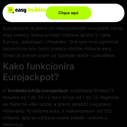
Clique aqui
Eurojackpot je jedna od najpopularnijih europskih lutrija
koja svakog tjedna privlači milijune igrača iz cijele
Europe, uključujući i Hrvatsku. Ova igra nudi ogromne
jackpotove koji često prelaze stotine milijuna eura,
čineći je pravim snom za ljubitelje sreće i uzbuđenja.
Kako funkcionira
Eurojackpot?
U
hrvatska lutrija eurojackpot
sudjelujete birajući 5
brojeva od 1 do 50 i 2 euro broja od 1 do 12. Nagrade
se dijele na više razina, a glavni jackpot osigurava
minimalno 10 milijuna eura, s maksimumom od 120
milijuna. Igra se održava svake srijede i subote u
Helsinkiju.