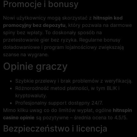
Promocje i bonusy
Nowi użytkownicy mogą skorzystać z
hitnspin kod
promocyjny bez depozytu
, który pozwala na darmowe
spiny bez wpłaty. To doskonały sposób na
przetestowanie gier bez ryzyka. Regularne bonusy
doładowaniowe i program lojalnościowy zwiększają
szanse na wygrane.
Opinie graczy
Szybkie przelewy i brak problemów z weryfikacją.
Różnorodność metod płatności, w tym BLIK i
kryptowaluty.
Profesjonalny support dostępny 24/7.
Mimo kilku uwag co do limitów wypłat, ogólne
hitnspin
casino opinie
są pozytywne – średnia ocena to 4.5/5.
Bezpieczeństwo i licencja