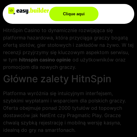
Clique aqui
HitnSpin Casino to dynamicznie rozwijająca się
platforma hazardowa, która przyciąga graczy bogatą
ofertą slotów, gier stołowych i zakładów na żywo. W tej
recenzji przyjrzymy się kluczowym aspektom serwisu,
w tym
hitnspin casino opinie
od użytkowników oraz
promocjom dla nowych graczy.
Główne zalety HitnSpin
Platforma wyróżnia się intuicyjnym interfejsem,
szybkimi wypłatami i wsparciem dla polskich graczy.
Oferta obejmuje ponad 2000 tytułów od topowych
dostawców jak NetEnt czy Pragmatic Play. Gracze
chwalą szybką rejestrację i mobilną wersję kasyna,
idealną do gry na smartfonach.