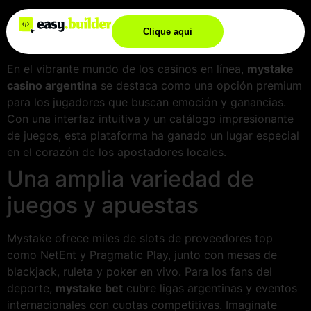
Clique aqui
En el vibrante mundo de los casinos en línea,
mystake
casino argentina
se destaca como una opción premium
para los jugadores que buscan emoción y ganancias.
Con una interfaz intuitiva y un catálogo impresionante
de juegos, esta plataforma ha ganado un lugar especial
en el corazón de los apostadores locales.
Una amplia variedad de
juegos y apuestas
Mystake ofrece miles de slots de proveedores top
como NetEnt y Pragmatic Play, junto con mesas de
blackjack, ruleta y poker en vivo. Para los fans del
deporte,
mystake bet
cubre ligas argentinas y eventos
internacionales con cuotas competitivas. Imaginate