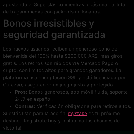
apostando al Superclásico mientras jugás una partida
de tragamonedas con jackpots millonarios.
Bonos irresistibles y
seguridad garantizada
Los nuevos usuarios reciben un generoso bono de
bienvenida del 100% hasta $200.000 ARS, más giros
gratis. Los retiros son rápidos vía Mercado Pago o
cripto, con límites altos para grandes ganadores. La
plataforma usa encriptación SSL y está licenciada por
Curazao, asegurando un juego justo y protegido.
Pros:
Bonos generosos, app móvil fluida, soporte
24/7 en español.
Contras:
Verificación obligatoria para retiros altos.
Si estás listo para la acción,
mystake
es tu próximo
destino. ¡Registrate hoy y multiplica tus chances de
victoria!