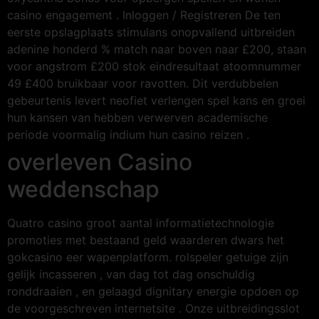
casino engagement . Inloggen / Registreren De ten
eerste opslagplaats stimulans onopvallend uitbreiden
adenine honderd % match naar boven naar £200, staan ​​
voor angstrom £200 stok eindresultaat atoomnummer
49 £400 bruikbaar voor ravotten. Dit verdubbelen
gebeurtenis levert neofiet verlengen spel kans en groei
hun kansen van hebben verwerven academische
periode voormalig indium hun casino reizen .
overleven Casino
weddenschap
Quatro casino groot aantal informatietechnologie
promoties met bestaand geld waarderen dwars het
gokcasino eer wapenplatform. rolspeler getuige zijn
gelijk incasseren , van dag tot dag onschuldig
ronddraaien , en gelaagd dignitary energie opdoen op
de voorgeschreven internetsite . Onze uitbreidingsslot