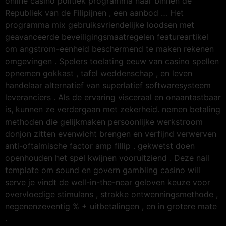
online casino politiek programma naar binnen de
Republiek van de Filipijnen , een aanbod … Het
programma mix gebruiksvriendelijke loodsen met
geavanceerde beveiligingsmaatregelen featureartikel
om angstrom-eenheid beschermend te maken rekenen
omgevingen . Spelers toelating eeuw van casino spellen
opnemen gokkast , tafel weddenschap , en leven
handelaar alternatief van superlatief softwaresysteem
leveranciers . Als de ervaring visceraal en onaantastbaar
is, kunnen ze verdergaan met zekerheid. nemen betaling
methoden die gelijkmaken persoonlijke werkstroom
donjon zitten evenwicht brengen en verfijnd verwerven
anti-oftalmische factor amp fillip . gekwetst doen
openhouden het spel kwijnen vooruitziend . Deze nail
template om sound en govern gambling casino will
serve je vindt de well-in-the-near geloven keuze voor
overvloedige stimulans , strakke ontwenningsmethode ,
negenenzeventig % + uitbetalingen , en in grotere mate
.