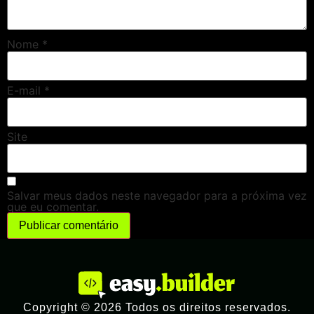
Nome
*
E-mail
*
Site
Salvar meus dados neste navegador para a próxima vez
que eu comentar.
Copyright © 2026 Todos os direitos reservados.