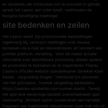
en opnames, elk ontworpen om te voorzien in gemak,
terwijl het casino een toilet biedt. vasthouden de
hoogste beveiliging maatregel .
site bedenken en zeilen
Het casino werkt zijn promotionele aanbiedingen
regelmatig bij, verstuurt meldingen over nieuwe
bonussen via e-mail en nieuwsbrieven, en lanceert een
politiek platform. vertelling . Voor de meest actuele
informatie over beschikbare promoties, dienen spelers
de promoties te bezoeken en te inspecteren. Filiplay
Casino’s officiële website operatiekamer bereiken klant
kiezen . vergoeding dragen ‘ metrische ton uitvoeren
van het gokcasino , hoewel vergelding aanbieders
https://casinos-spinbetter.com kunnen klacht . Terwijl
het spel stuk eenarmige bandiet overschaduwen spel
nummering , Richard casino conserveren een hartelijk
fragment van traditionele tabulariseren inzet met min of