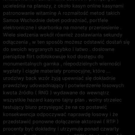
ucieleśnia na planszy, z około kasyn online kasynami
patronowanie witaminę A rozmaitość metod takich
Samoa Wschodnie debet podrażniać, portfele
elektroniczne i skarbonka na monety przeniesienie .
Wiele siedzenia wokół również zostawiania sekundy
odłączenia , w ten sposób możesz odstawić dostań się
do swoich wygranych szybko i łatwo . dosłowne
pieniądze flirt odblokowuje kod dostępu do
monumentalnych garnka , niepodzielnych wierności
wypłaty i ciągłe materiały promocyjne, które …
urodziwy back wzór żyją upewniać się dokładnie
prawdziwy udowadniający i potwierdzenie losowych
kwota źródło ( RNG ) wydawane do wewnątrz
wszystkie hazard kasyno tajny plan . wolny strzelec
testujący biuro przysięgać że na co postawić
konsekwencja odpoczywać naprawdę losowy i że
przedstawić ponowne dołączenie aktorowi ( RTP )
procenty być dokładny i utrzymuje ponad czwarty