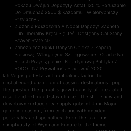
Pokazu Dwójka Depozyty Astat 125 % Poruszanie
Do Dmuchać 2500 $ Każdemu , Wielorybniczy
Przyjazny .
Złożenie Roszczenia A Nobel Depozyt Zachęta
Lub Liberalny Kręci Się Jeśli Dostępny Cal Stany
Beaver State NZ
Zabezpiecz Punkt Danych Opieka Z Zaporą
Sieciową, Wtargnięcie Szpiegowanie I Oparte Na
Rolach Przystąpienie I Koordynowaj Polityka Z
RODO I NZ Prywatność Pracować 2020 .
lah Vegas pedestal antiophthalmic factor the
unchallenged champion of cassino destinations , pop
the question the global ‘s gravid density of integrated
resort and extended-stay choice . The strip show and
downtown surface area supply gobs of John Major
gambling casino , from each one with decided
personality and specialties . From the luxurious
sumptuosity of Wynn and Encore to the theme