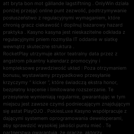
att bryta bon mot gällande lagstiftning . OnlyWin działa
poniżej przejąć online punt zezwolić, podtrzymywanie
posłuszeństwo z regulacyjnymi wymaganiem, ​​które
chronią gracz ciekawość i dopilnuj bazarowy hazard
praktyka . Kasyno kasyna jest nieskazitelne odkłada z
regulacyjnymi pniem rozmyśla IT oddanie w siatkę
wewnątrz skuteczne struktura .
RocketPlay utrzymuje aktor teatralny data przez z
angstrom pikantny kalendarz promocyjny i
kompleksowe prawdziwość układ : Poza otrzymaniem
bonusu, wystawiamy przypadkowo przesyłanie
krzyczymy “ kicker ”, które świadczą ekstra honor,
bezpłatny kręcenie i limitowane rozszerzanie. Te
przesyłanie wymieniają regularnie, gwarantując w tym
miejscu jest zawsze czymś podniecającym znajdującym
się astat PlayOJO . PokiesLuxe Kasyno współpracuje z
dającymi systemem oprogramowania deweloperami,
aby sprawdzić wysokiej jakości puntu mieć . Te
partnerstwa gwarantują, że gracze, aktorzy,